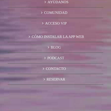
AYÚDANOS
COMUNIDAD
ACCESO VIP
CÓMO INSTALAR LA APP WEB
BLOG
PODCAST
CONTACTO
RESERVAR