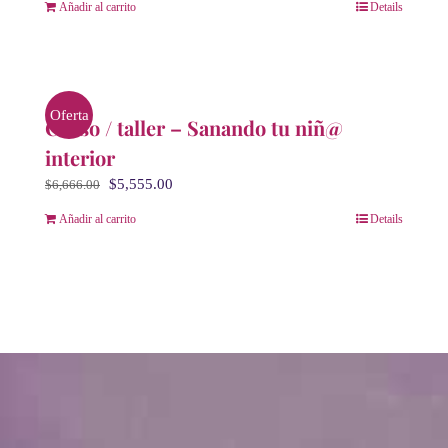
Añadir al carrito
Details
Oferta
Curso / taller – Sanando tu niñ@
interior
El
El
$
5,555.00
$
6,666.00
precio
precio
Añadir al carrito
Details
original
actual
era:
es:
$6,666.00.
$5,555.00.