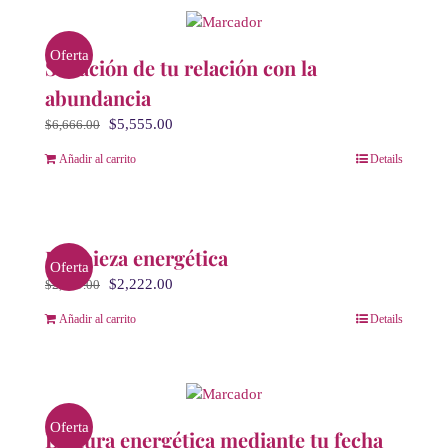
Oferta
Sanación de tu relación con la
abundancia
El
El
$
5,555.00
$
6,666.00
precio
precio
Añadir al carrito
Details
original
actual
era:
es:
$6,666.00.
$5,555.00.
Limpieza energética
Oferta
El
El
$
2,222.00
$
2,999.00
precio
precio
Añadir al carrito
Details
original
actual
era:
es:
$2,999.00.
$2,222.00.
Oferta
Lectura energética mediante tu fecha